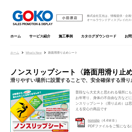
株式会社五光は、情報提供・企画
オールラウンドディスプレイのス
ホーム
サービス紹介
施工事例
カタログダウンロード
お問
ホーム
What's New
路面用滑り止めシート
ノンスリップシート〈路面用滑り止
滑りやすい場所に設置することで、安全確保する滑り
普段なら大丈夫と思われる場所に
お年寄り、身体の不自由な方など
ンスリップシート（滑り止め）は
える安心の商品です
nonslip
（4.4ＭＢ）
PDFファイルをご覧になる